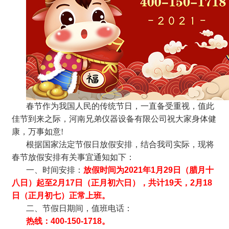
春节
作为我国人民的传统节日，一直备受重视
，值此
佳节到来之际，河南兄弟仪器设备有限公司
祝大家身体健
康，万事如意
!
根据国家法定节假日放假安排，结合我司实际，现将
春节放假安排有关事宜通知如下：
一、时间安排：
放假时间为
20
21
年
1月
29
日（腊月十
八
日）起至
2
月
17
日（正月初六日），共计
19
天，
2月
18
日（正月初七）正常上班。
二、节假日期间，值班电话：
热线：
400-150-1718
。